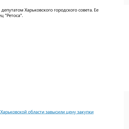
депутатом Харьковского городского совета. Ее
ц "Ретоса".
 Харьковской области завысили цену закупки