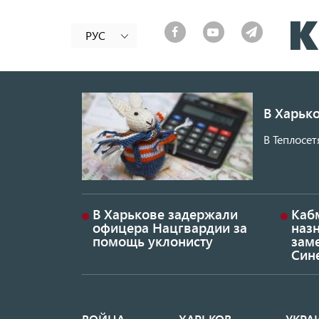
РУС
В Харько
В Теплосет
В Харькове задержали
Каб
офицера Нацгвардии за
наз
помощь уклонисту
заме
Син