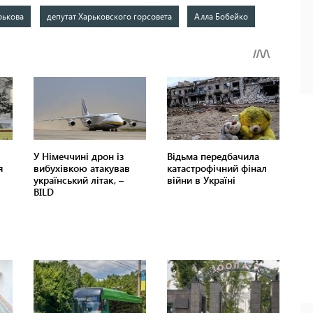
рькова
депутат Харьковского горсовета
Алла Бобейко