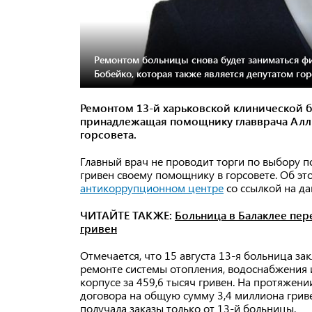
Ремонтом больницы снова будет заниматься 
Бобейко, которая также является депутатом го
Ремонтом 13-й харьковской клинической б
принадлежащая помощнику главврача Аллы
горсовета.
Главный врач не проводит торги по выбору 
гривен своему помощнику в горсовете. Об эт
антикоррупционном центре
со ссылкой на да
ЧИТАЙТЕ ТАКЖЕ:
Больница в Балаклее пер
гривен
Отмечается, что 15 августа 13-я больница за
ремонте системы отопления, водоснабжения 
корпусе за 459,6 тысяч гривен. На протяжени
договора на общую сумму 3,4 миллиона гриве
получала заказы только от 13-й больницы.