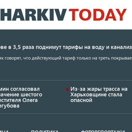
Перейти
к
основному
содержанию
ве в 3,5 раза поднимут тарифы на воду и канал
ях говорят, что действующий тариф только на треть покрывае
мин согласовал
Из-за жары трасса на
начение шестого
Харьковщине стала
стителя Олега
опасной
егубова