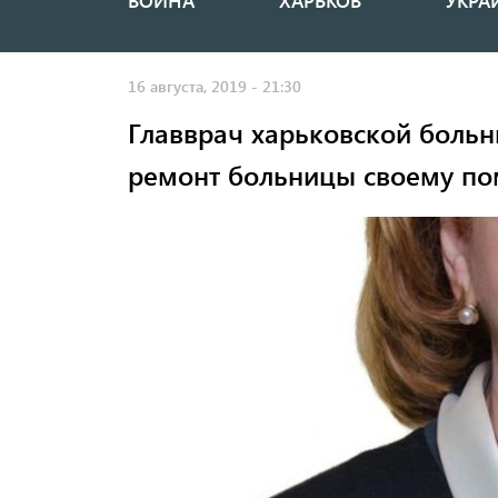
ВОЙНА
ХАРЬКОВ
УКРА
Основная
навигация
16 августа, 2019 - 21:30
Главврач харьковской больн
ремонт больницы своему по