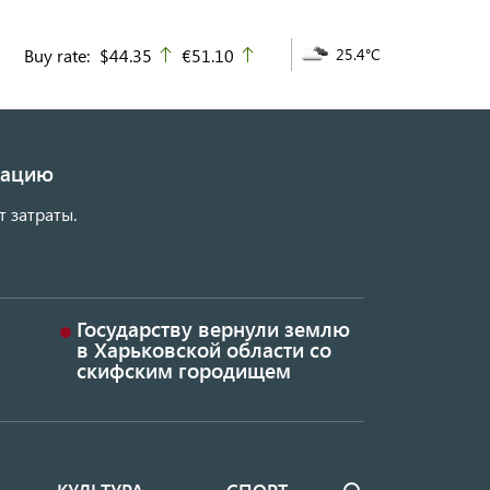
Buy rate:
$44.35
€51.10
25.4°C
up
up
изацию
т затраты.
Государству вернули землю
в Харьковской области со
скифским городищем