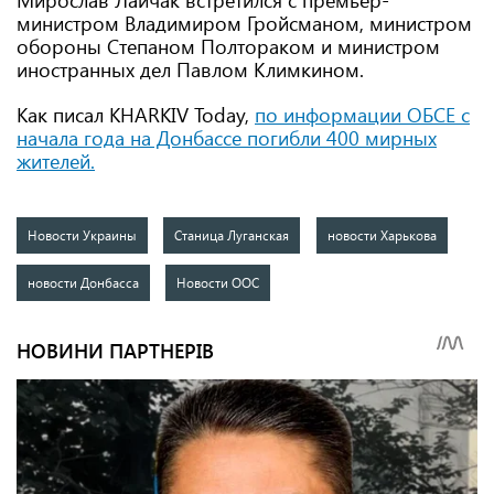
Мирослав Лайчак встретился с премьер-
министром Владимиром Гройсманом, министром
обороны Степаном Полтораком и министром
иностранных дел Павлом Климкином.
Как писал KHARKIV Today,
по информации ОБСЕ с
начала года на Донбассе погибли 400 мирных
жителей.
Новости Украины
Станица Луганская
новости Харькова
новости Донбасса
Новости ООС