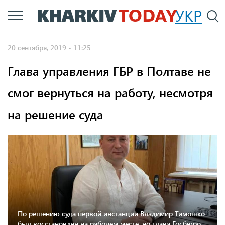
Перейти
УКР
По
к
основному
20 сентября, 2019 - 11:25
содержанию
Глава управления ГБР в Полтаве не
смог вернуться на работу, несмотря
на решение суда
По решению суда первой инстанции Владимир Тимошко
был восстановлен на рабочем месте, но глава Госбюро