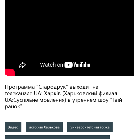
Программа "Стародрук" выходит на
телеканале UA: Харків (Харьковский филиал
UA:Суспільне мовлення) в утреннем шоу "Твій
ранок".
Видео
история Харькова
университетская горка