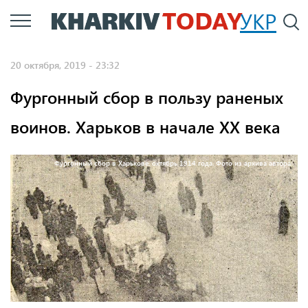
Перейти
УКР
По
к
основному
20 октября, 2019 - 23:32
содержанию
Фургонный сбор в пользу раненых
воинов. Харьков в начале XX века
Фургонный сбор в Харькове, октябрь 1914 года. Фото из архива автора