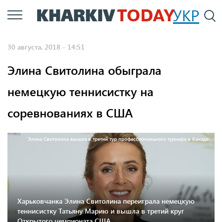
Перейти
УКР
По
к
основному
30 августа, 2018 - 14:51
содержанию
Элина Свитолина обыграла
немецкую теннисистку на
соревнованиях в США
Элина Свитолина вышла в третий тур профессионального турнира в Канаде.
Харьковчанка Элина Свитолина переиграла немецкую
теннисистку Татьяну Марию и вышла в третий круг
Открытого чемпионата США.