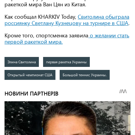
ракеткой мира Ван Цян из Китая.
Как сообщал KHARKIV Today,
Свитолина обыграла
россиянку Светлану Кузнецову на турнире в США
.
Кроме того, спортсменка заявила
о желании стать
первой ракеткой мира.
Элина Свитолина
первая ракетка Украины
Открытый чемпионат США
Большой теннис Украины.