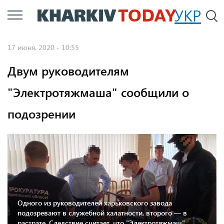
Перейти
УКР
По
к
основному
17 июня, 2020 - 10:55
содержанию
Двум руководителям
"Электротяжмаша" сообщили о
подозрении
Одного из руководителей харьковского завода
подозревают в служебной халатности, второго — в
растрате. Следствие считает, что "Электротяжмаш"