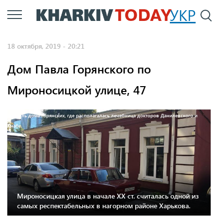
Перейти
УКР
По
к
основному
18 октября, 2019 - 20:21
содержанию
Дом Павла Горянского по
Мироносицкой улице, 47
Флигель дома Горянских, где располагалась лечебница докторов Данилевского и
Кнабе.
Мироносицкая улица в начале XX ст. считалась одной из
самых респектабельных в нагорном районе Харькова.