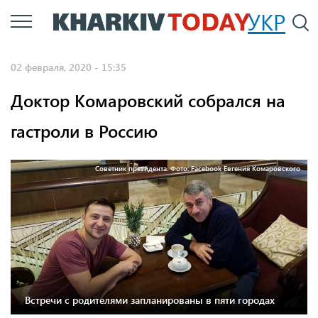
Перейти
УКР
По
к
основному
02 февраля, 2020 - 15:35
содержанию
Доктор Комаровский собрался на
гастроли в Россию
Советник президента. Фото: Facebook Евгения Комаровского
Встречи с родителями запланированы в пяти городах