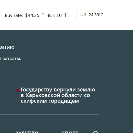
Buy rate:
$44.35
€51.10
24.59°C
up
up
изацию
т затраты.
Государству вернули землю
в Харьковской области со
скифским городищем