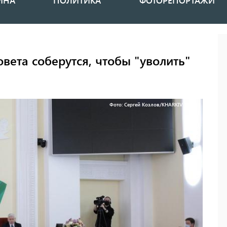
ИНА
ПОЛИТИКА
ФОТОРЕПОРТАЖИ
вета соберутся, чтобы "уволить"
Фото: Сергей Козлов/KHARKIV Today