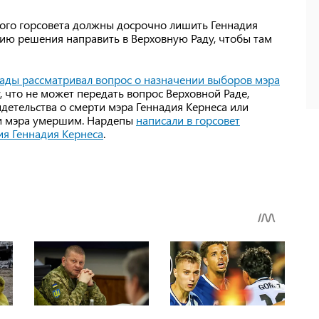
кого горсовета должны досрочно лишить Геннадия
ию решения направить в Верховную Раду, чтобы там
ады рассматривал вопрос о назначении выборов мэра
, что не может передать вопрос Верховной Раде,
идетельства о смерти мэра Геннадия Кернеса или
ии мэра умершим. Нардепы
написали в горсовет
я Геннадия Кернеса
.