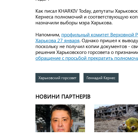
Как писал KHARKIV Today, депутаты Харьковс
Кернеса полномочий и соответствующую коп
назначили выборы мэра Харькова.
Напомним,
профильный комитет Верховной Р
Харькова 27 января
. Однако пришел к выводу
поскольку не получил копии документов - св
решения Харьковского горсовета о признан
обращение с просьбой прекратить полномочи
Харьковский горсовет
Геннадий Кернес