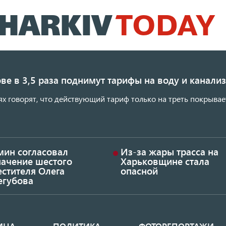
Перейти
к
основному
содержанию
ве в 3,5 раза поднимут тарифы на воду и канал
ях говорят, что действующий тариф только на треть покрывае
мин согласовал
Из-за жары трасса на
начение шестого
Харьковщине стала
стителя Олега
опасной
егубова