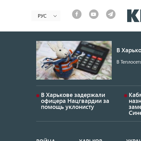
РУС
В Харько
В Теплосет
В Харькове задержали
Каб
офицера Нацгвардии за
наз
помощь уклонисту
заме
Син