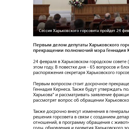
Сессия Харьковского горсовета пройдет 24 февр
Первым делом депутаты Харьковского гор
прекращении полномочий мэра Геннадия К
24 февраля в Харьковском городском совете (
этом году. В повестке дня - 65 вопросов и бл
распоряжения секретаря Харьковского горсов
Первым вопросом стоит досрочное прекраще
Геннадия Кернеса. Также будут утверждать п
Харькова" и рассматривать заявление фракци
рассмотрят вопрос об обращении Харьковског
Также досрочно внесут изменения в генераль
решения горсовета в связи с созданием депа
отношений, в программу обращения с животн
годы, обновления и развития Харьковского з