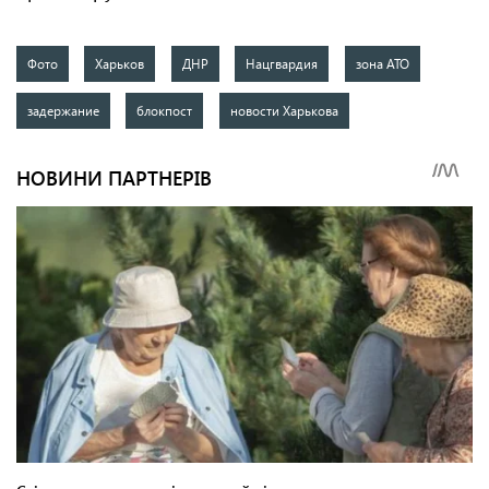
Фото
Харьков
ДНР
Нацгвардия
зона АТО
задержание
блокпост
новости Харькова