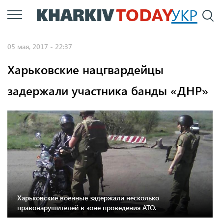
Перейти
УКР
По
к
основному
05 мая, 2017 - 22:37
содержанию
Харьковские нацгвардейцы
задержали участника банды «ДНР»
Харьковские военные задержали несколько
правонарушителей в зоне проведения АТО.