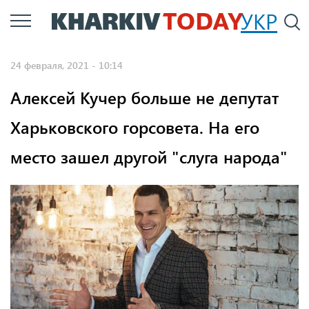
Перейти
УКР
По
к
основному
24 февраля, 2021 - 10:14
содержанию
Алексей Кучер больше не депутат
Харьковского горсовета. На его
место зашел другой "слуга народа"