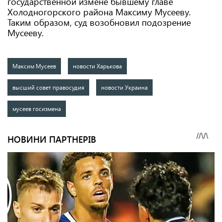
государственной измене бывшему главе
Холодногорского района Максиму Мусееву.
Таким образом, суд возобновил подозрение
Мусееву.
Максим Мусеев
новости Харькова
высший совет правосудия
новости Украина
мусеев госизмена