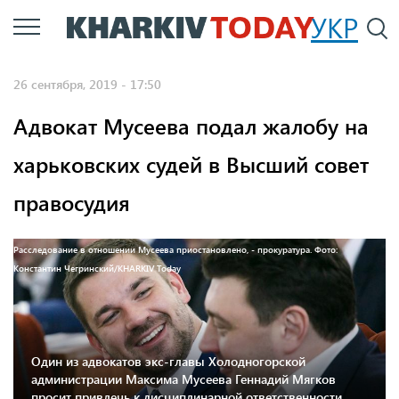
Перейти
УКР
По
к
основному
26 сентября, 2019 - 17:50
содержанию
Адвокат Мусеева подал жалобу на
харьковских судей в Высший совет
правосудия
Расследование в отношении Мусеева приостановлено, - прокуратура. Фото:
Константин Чегринский/KHARKIV Today
Один из адвокатов экс-главы Холодногорской
администрации Максима Мусеева Геннадий Мягков
просит привлечь к дисциплинарной ответственности