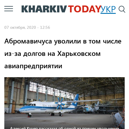
Перейти
УКР
По
к
основному
07 октября, 2020 - 12:56
содержанию
Абромавичуса уволили в том числе
из-за долгов на Харьковском
авиапредприятии
Алексей Кучер рассказал об одной из причин увольнения