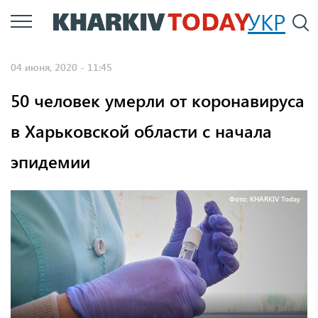
Перейти
УКР
По
к
основному
04 июня, 2020 - 11:45
содержанию
50 человек умерли от коронавируса
в Харьковской области с начала
эпидемии
Фото: KHARKIV Today