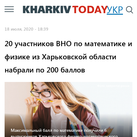
Перейти
УКР
По
к
основному
18 июля, 2020 - 18:39
содержанию
20 участников ВНО по математике и
физике из Харьковской области
набрали по 200 баллов
Фото: testportal.gov.ua
Максимальный балл по математике получили 6
выпускников Харьковского физико-математического