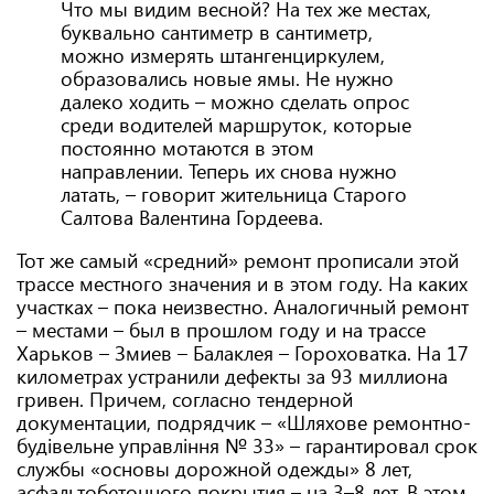
Что мы видим весной? На тех же местах,
буквально сантиметр в сантиметр,
можно измерять штангенциркулем,
образовались новые ямы. Не нужно
далеко ходить – можно сделать опрос
среди водителей маршруток, которые
постоянно мотаются в этом
направлении. Теперь их снова нужно
латать, – говорит жительница Старого
Салтова Валентина Гордеева.
Тот же самый «средний» ремонт прописали этой
трассе местного значения и в этом году. На каких
участках – пока неизвестно. Аналогичный ремонт
– местами – был в прошлом году и на трассе
Харьков – Змиев – Балаклея – Гороховатка. На 17
километрах устранили дефекты за 93 миллиона
гривен. Причем, согласно тендерной
документации, подрядчик – «Шляхове ремонтно-
будівельне управління № 33» – гарантировал срок
службы «основы дорожной одежды» 8 лет,
асфальтобетонного покрытия – на 3–8 лет. В этом