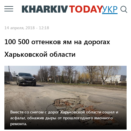
Перейти
УКР
По
к
основному
14 апреля, 2018 - 12:18
содержанию
100 500 оттенков ям на дорогах
Харьковской области
Вместе со снегом с дорог Харьковской области сошел и
асфальт, обнажив дыры от прошлогоднего ямочного
ремонта.