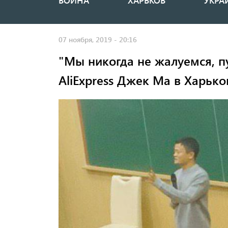
ВОЙНА
ХАРЬКОВ
УКРА
Основная
навигация
07 ноября, 2019 - 20:16
"Мы никогда не жалуемся, п
AliExpress Джек Ма в Харько