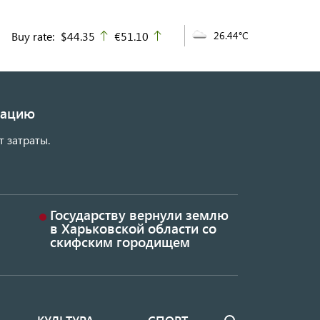
Buy rate:
$44.35
€51.10
26.44°C
up
up
изацию
т затраты.
Государству вернули землю
в Харьковской области со
скифским городищем