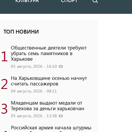
КУЛЬТУРА
СПОРТ
Поиск
ТОП НОВИНИ
Общественные деятели требуют
1
убрать семь памятников в
Харькове
05 августа, 2026 - 16:10
2
На Харьковщине осенью начнут
считать пассажиров
04 августа, 2026 - 08:11
3
Младенцам выдают медали от
Терехова за деньги харьковчан
05 августа, 2026 - 13:38
Российская армия начала штурмы