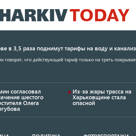
Перейти
к
основному
содержанию
ве в 3,5 раза поднимут тарифы на воду и канал
ях говорят, что действующий тариф только на треть покрывае
мин согласовал
Из-за жары трасса на
начение шестого
Харьковщине стала
стителя Олега
опасной
егубова