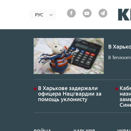
РУС
В Харько
В Теплосет
В Харькове задержали
Каб
офицера Нацгвардии за
наз
помощь уклонисту
заме
Син