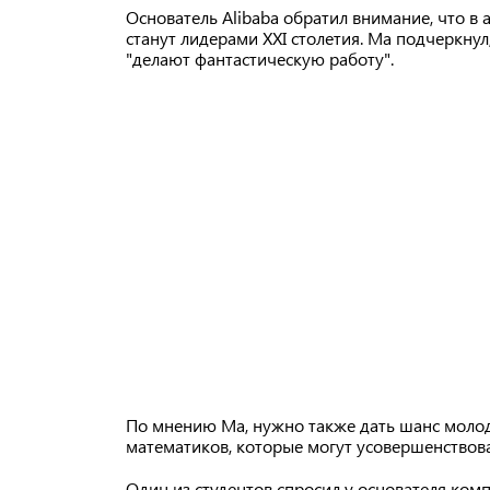
Основатель Alibaba обратил внимание, что в
станут лидерами XXI столетия. Ма подчеркну
"делают фантастическую работу".
По мнению Ма, нужно также дать шанс молод
математиков, которые могут усовершенствова
Один из студентов спросил у основателя компа