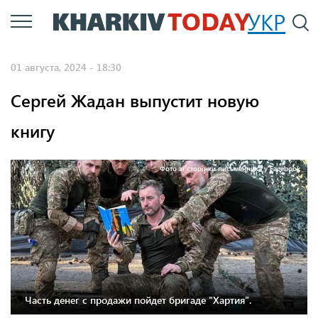
Перейти
УКР
По
к
основному
01 августа, 2024 - 18:30
содержанию
Сергей Жадан выпустит новую
книгу
Фото зі сторінки письменника у Facebook
Часть денег с продажи пойдет бригаде "Хартия".