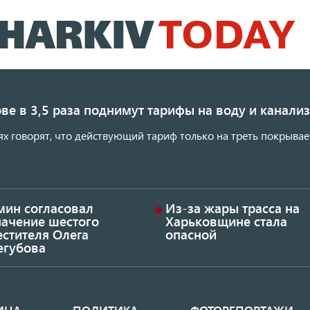
Перейти
к
основному
содержанию
ве в 3,5 раза поднимут тарифы на воду и канал
ях говорят, что действующий тариф только на треть покрывае
мин согласовал
Из-за жары трасса на
начение шестого
Харьковщине стала
стителя Олега
опасной
егубова