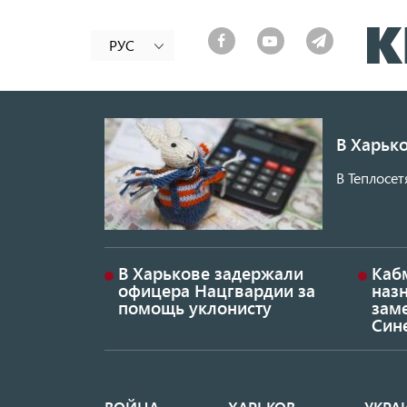
РУС
В Харько
В Теплосет
В Харькове задержали
Каб
офицера Нацгвардии за
наз
помощь уклонисту
заме
Син