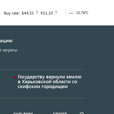
Buy rate:
$44.35
€51.10
25.78°C
up
up
изацию
т затраты.
Государству вернули землю
в Харьковской области со
скифским городищем