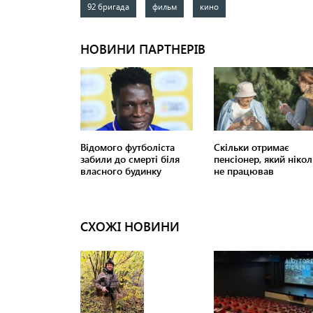
92 бригада
фильм
кино
СХОЖІ НОВИНИ