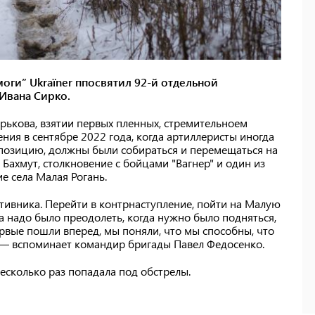
оги” Ukraїner ппосвятил 92-й отдельной
Ивана Сирко.
рькова, взятии первых пленных, стремительноем
ния в сентябре 2022 года, когда артиллеристы иногда
 позицию, должны были собираться и перемещаться на
Бахмут, столкновение с бойцами "Вагнер" и один из
 села Малая Рогань.
тивника. Перейти в контрнаступление, пойти на Малую
а надо было преодолеть, когда нужно было подняться,
первые пошли вперед, мы поняли, что мы способны, что
", — вспоминает командир бригады Павел Федосенко.
есколько раз попадала под обстрелы.