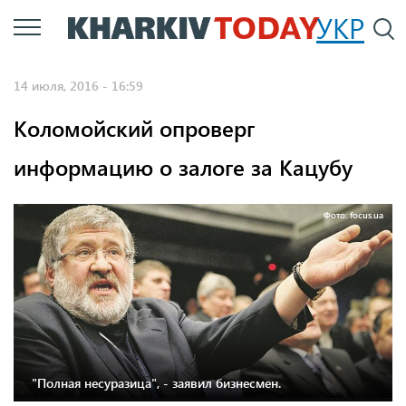
Перейти
УКР
По
к
основному
14 июля, 2016 - 16:59
содержанию
Коломойский опроверг
информацию о залоге за Кацубу
Фото: focus.ua
"Полная несуразица", - заявил бизнесмен.