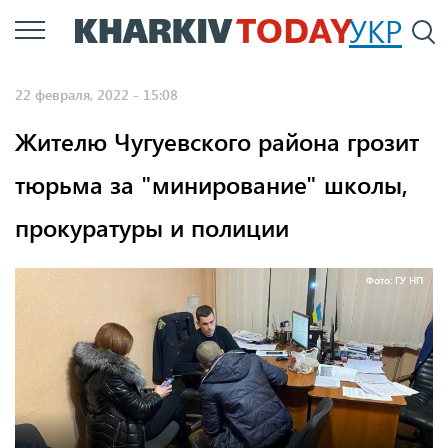
Перейти
УКР
По
к
основному
22 февраля, 2022 - 15:08
содержанию
Жителю Чугуевского района грозит
тюрьма за "минирование" школы,
прокуратуры и полиции
Фото: ГУ НП