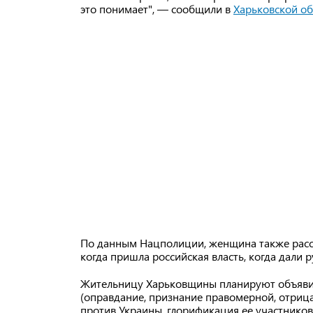
это понимает", — сообщили в
Харьковской об
По данным Нацполиции, женщина также расск
когда пришла российская власть, когда дали р
Жительницу Харьковщины планируют объявить 
(оправдание, признание правомерной, отриц
против Украины, глорификация ее участников