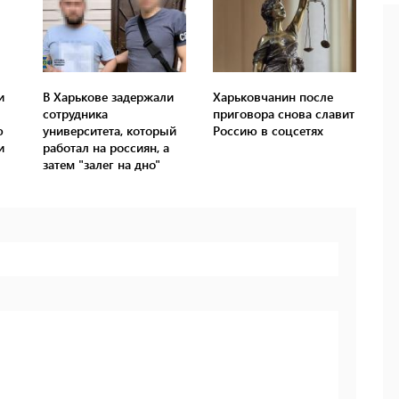
и
В Харькове задержали
Харьковчанин после
сотрудника
приговора снова славит
ю
университета, который
Россию в соцсетях
и
работал на россиян, а
затем "залег на дно"