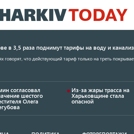
Перейти
к
основному
содержанию
ве в 3,5 раза поднимут тарифы на воду и канал
ях говорят, что действующий тариф только на треть покрывае
мин согласовал
Из-за жары трасса на
начение шестого
Харьковщине стала
стителя Олега
опасной
егубова