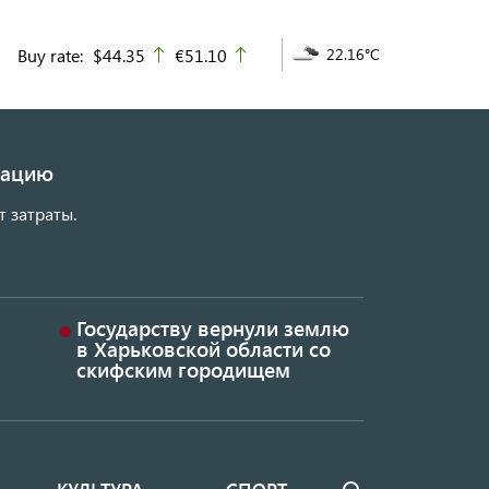
Buy rate:
$44.35
€51.10
22.16°C
up
up
изацию
т затраты.
Государству вернули землю
в Харьковской области со
скифским городищем