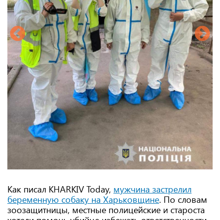
Как писал KHARKIV Today,
мужчина застрелил
беременную собаку на Харьковщине
. По словам
зоозащитницы, местные полицейские и староста
хотели помочь убийце избежать ответственности.