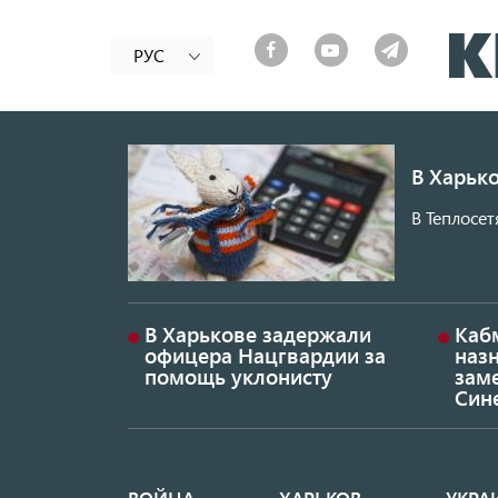
РУС
В Харько
В Теплосет
В Харькове задержали
Каб
офицера Нацгвардии за
наз
помощь уклонисту
заме
Син