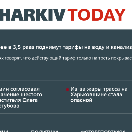
Перейти
к
основному
содержанию
ве в 3,5 раза поднимут тарифы на воду и канал
ях говорят, что действующий тариф только на треть покрывае
мин согласовал
Из-за жары трасса на
начение шестого
Харьковщине стала
стителя Олега
опасной
егубова