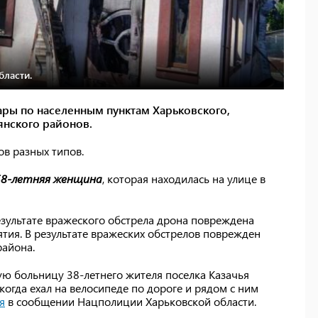
бласти.
ары по населенным пунктам Харьковского,
янского районов.
в разных типов.
8-летняя женщина
, которая находилась на улице в
езультате вражеского обстрела дрона повреждена
тия. В результате вражеских обстрелов поврежден
района.
скую больницу 38-летнего жителя поселка Казачья
огда ехал на велосипеде по дороге и рядом с ним
я
в сообщении Нацполиции Харьковской области.