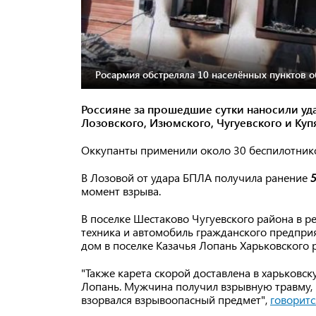
Росармия обстреляла 10 населённых пунктов о
Россияне за прошедшие сутки наносили уд
Лозовского, Изюмского, Чугуевского и Куп
Оккупанты применили около 30 беспилотнико
В Лозовой от удара БПЛА получила ранение
5
момент взрыва.
В поселке Шестаково Чугуевского района в р
техника и автомобиль гражданского предприя
дом в поселке Казачья Лопань Харьковского 
"Также карета скорой доставлена ​​в харьков
Лопань. Мужчина получил взрывную травму, к
взорвался взрывоопасный предмет",
говоритс