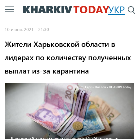
Перейти
УКР
По
к
основному
10 июня, 2021 - 21:30
содержанию
Жители Харьковской области в
лидерах по количеству полученных
выплат из-за карантина
Фото: Сергій Козлов / KHARKIV Today
В регионе 8 тысяч гривен получили 34 250 наемных