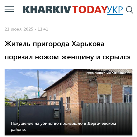
Перейти
УКР
По
к
основному
21 июня, 2025 - 11:41
содержанию
Житель пригорода Харькова
порезал ножом женщину и скрылся
Фото: Нацполіція Харківщини
Покушение на убийство произошло в Дергачевском
районе.