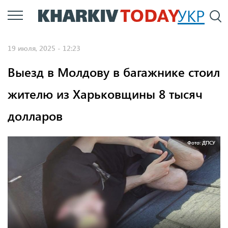
Перейти
УКР
По
к
основному
19 июля, 2025 - 12:23
содержанию
Выезд в Молдову в багажнике стоил
жителю из Харьковщины 8 тысяч
долларов
Фото: ДПСУ