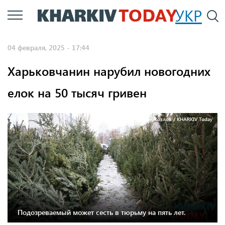
Перейти
УКР
По
к
основному
04 февраля, 2025 - 17:44
содержанию
Харьковчанин нарубил новогодних
елок на 50 тысяч гривен
Фото: Сергей Козлов / KHARKIV Today
Подозреваемый может сесть в тюрьму на пять лет.