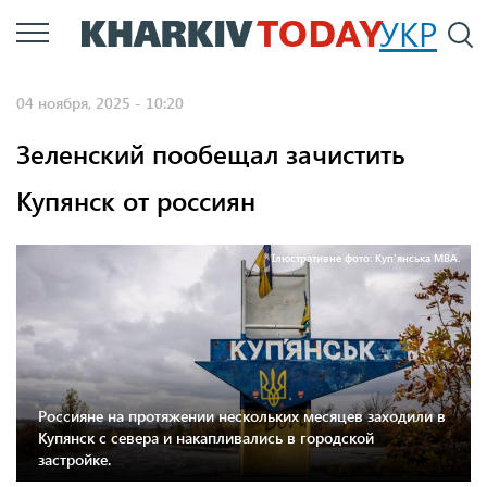
Перейти
УКР
По
к
основному
04 ноября, 2025 - 10:20
содержанию
Зеленский пообещал зачистить
Купянск от россиян
Ілюстративне фото: Куп'янська МВА.
Россияне на протяжении нескольких месяцев заходили в
Купянск с севера и накапливались в городской
застройке.