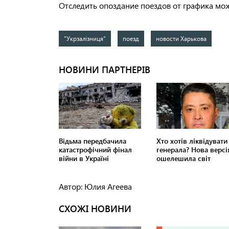
Отследить опоздание поездов от графика мож
"Укрзалізниця"
поезд
новости Харькова
Автор: Юлия Агеева
СХОЖІ НОВИНИ