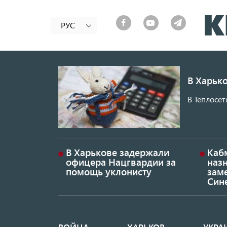
РУС
В Харько
В Теплосет
В Харькове задержали
Каб
офицера Нацгвардии за
наз
помощь уклонисту
заме
Син