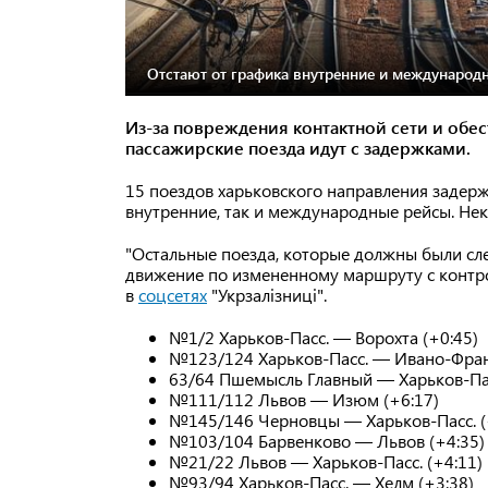
Отстают от графика внутренние и международ
Из-за повреждения контактной сети и обе
пассажирские поезда идут с задержками.
15 поездов харьковского направления задерж
внутренние, так и международные рейсы. Нек
"Остальные поезда, которые должны были сл
движение по измененному маршруту с контр
в
соцсетях
"Укрзалізниці".
№1/2 Харьков-Пасс. — Ворохта (+0:45)
№123/124 Харьков-Пасс. — Ивано-Фран
63/64 Пшемысль Главный — Харьков-Пас
№111/112 Львов — Изюм (+6:17)
№145/146 Черновцы — Харьков-Пасс. (
№103/104 Барвенково — Львов (+4:35)
№21/22 Львов — Харьков-Пасс. (+4:11)
№93/94 Харьков-Пасс. — Хелм (+3:38)