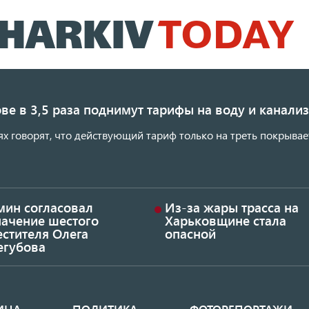
Перейти
к
основному
содержанию
ве в 3,5 раза поднимут тарифы на воду и канал
ях говорят, что действующий тариф только на треть покрывае
мин согласовал
Из-за жары трасса на
начение шестого
Харьковщине стала
стителя Олега
опасной
егубова