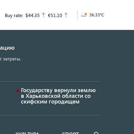
Buy rate:
$44.35
€51.10
36.33°C
up
up
изацию
т затраты.
Государству вернули землю
в Харьковской области со
скифским городищем