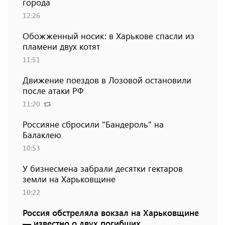
города
12:26
Обожженный носик: в Харькове спасли из
пламени двух котят
11:51
Движение поездов в Лозовой остановили
после атаки РФ
11:20
Россияне сбросили "Бандероль" на
Балаклею
10:53
У бизнесмена забрали десятки гектаров
земли на Харьковщине
10:22
Россия обстреляла вокзал на Харьковщине
— известно о двух погибших