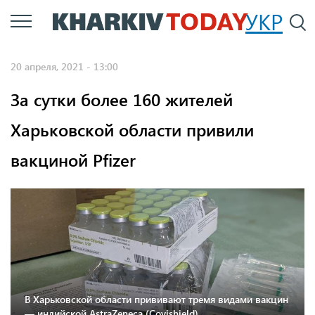
Перейти
УКР
По
к
основному
20 апреля, 2021 - 13:00
содержанию
За сутки более 160 жителей
Харьковской области привили
вакциной Pfizer
В Харьковской области прививают тремя видами вакцин
— индийской AstraZeneca (Covishield),