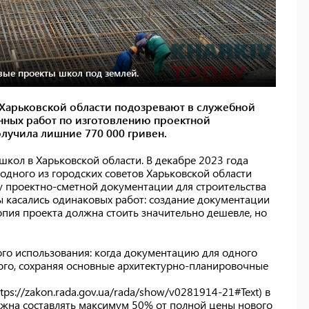
вые проекты школ под землей.
 Харьковской области подозревают в служебной
енных работ по изготовлению проектной
олучила лишние 770 000 гривен.
школ в Харьковской области. В декабре 2023 года
одного из городских советов Харьковской области
у проектно-сметной документации для строительства
ы касались одинаковых работ: создание документации
пия проекта должна стоить значительно дешевле, но
ого использования: когда документацию для одного
ого, сохраняя основные архитектурно-планировочные
ps://zakon.rada.gov.ua/rada/show/v0281914-21#Text) в
лжна составлять максимум 50% от полной цены нового