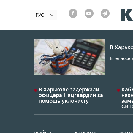
РУС
В Харько
В Теплосет
В Харькове задержали
Каб
офицера Нацгвардии за
наз
помощь уклонисту
заме
Син