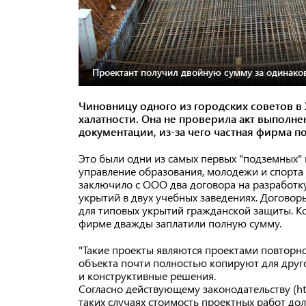
Проектант получил двойную сумму за одинако
Чиновницу одного из городских советов в
халатности. Она не проверила акт выполн
документации, из-за чего частная фирма п
Это были одни из самых первых "подземных" 
управление образования, молодежи и спорта 
заключило с ООО два договора на разработк
укрытий в двух учебных заведениях. Договор
для типовых укрытий гражданской защиты. Ко
фирме дважды заплатили полную сумму.
"Такие проекты являются проектами повторн
объекта почти полностью копируют для друг
и конструктивные решения.
Согласно действующему законодательству (htt
таких случаях стоимость проектных работ до