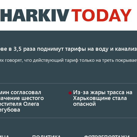
Перейти
к
основному
содержанию
ве в 3,5 раза поднимут тарифы на воду и канал
ях говорят, что действующий тариф только на треть покрывае
мин согласовал
Из-за жары трасса на
начение шестого
Харьковщине стала
стителя Олега
опасной
егубова