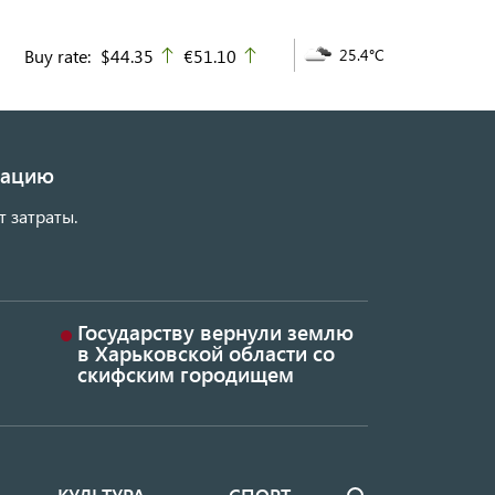
Buy rate:
$44.35
€51.10
25.4°C
up
up
изацию
т затраты.
Государству вернули землю
в Харьковской области со
скифским городищем