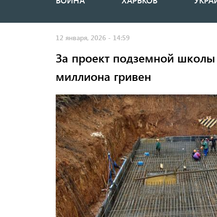
ВОЙНА
ХАРЬКОВ
УКРА
Основная
навигация
12 января, 2026 - 14:59
За проект подземной школы
миллиона гривен