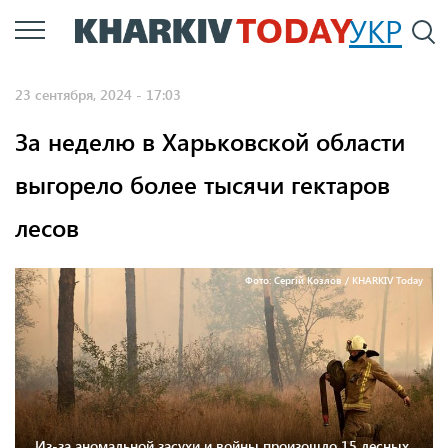
Перейти
УКР
По
к
основному
23 сентября, 2024 - 17:03
содержанию
За неделю в Харьковской области
выгорело более тысячи гектаров
лесов
Фото: Сергій Козлов / KHARKIV Today
Из-за аномальной засухи и войны произошло 15 лесных