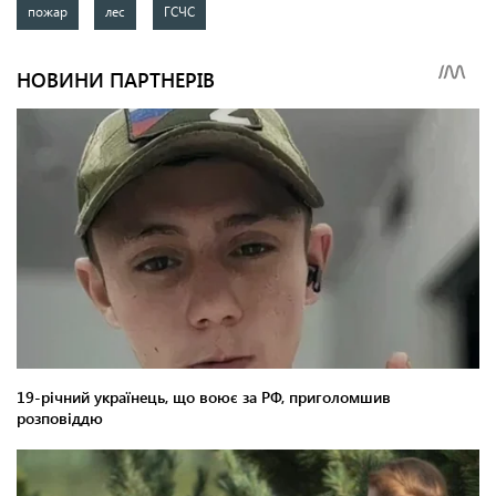
пожар
лес
ГСЧС