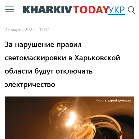
Перейти
УКР
По
к
основному
27 марта, 2022 - 11:14
содержанию
За нарушение правил
светомаскировки в Харьковской
области будут отключать
электричество
Фото: відкриті джерела.