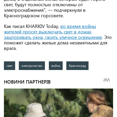
свет, будут полностью отключены от
электроснабжения", — подчеркнули в
Красноградском горсовете.
Как писал KHARKIV Today,
во время войны
жителей просят выключать свет в домах,
зашторивать окна, гасить уличное освещение
. Это
поможет сделать жилые дома незаметными для
врага.
свет
электричество
война
Красноград