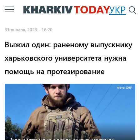
Перейти
УКР
По
к
основному
31 января, 2023 - 16:20
содержанию
Выжил один: раненому выпускнику
харьковского университета нужна
помощь на протезирование
Фото: ХНУ.
Богдан Кулик после тяжелого ранения находится в