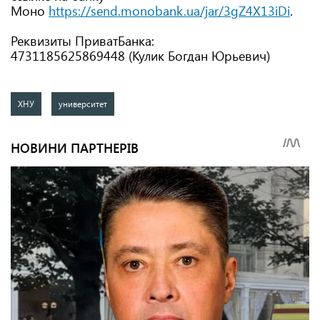
Моно
https://send.monobank.ua/jar/3gZ4X13iDi
.
Реквизиты ПриватБанка:
4731185625869448 (Кулик Богдан Юрьевич)
ХНУ
университет