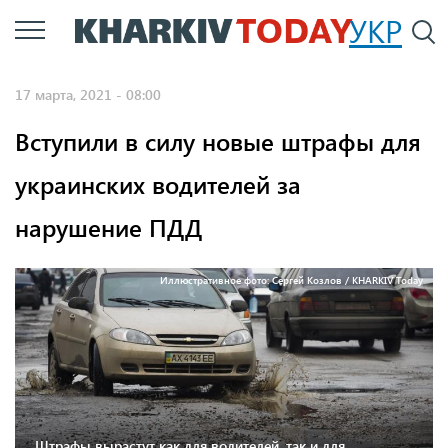
Перейти
УКР
По
к
основному
17 марта, 2021 - 08:00
содержанию
Вступили в силу новые штрафы для
украинских водителей за
нарушение ПДД
Иллюстративное фото: Сергей Козлов / KHARKIV Today
Штрафы вырастут как для водителей, так и для