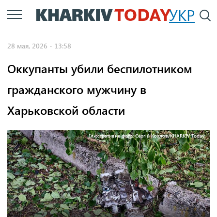
Перейти
УКР
По
к
основному
28 мая, 2026 - 13:58
содержанию
Оккупанты убили беспилотником
гражданского мужчину в
Харьковской области
Ілюстративне фото: Сергій Козлов/KHARKIV Today.