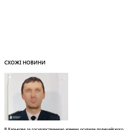
СХОЖІ НОВИНИ
В Харькове за государственную измену осудили полицейского