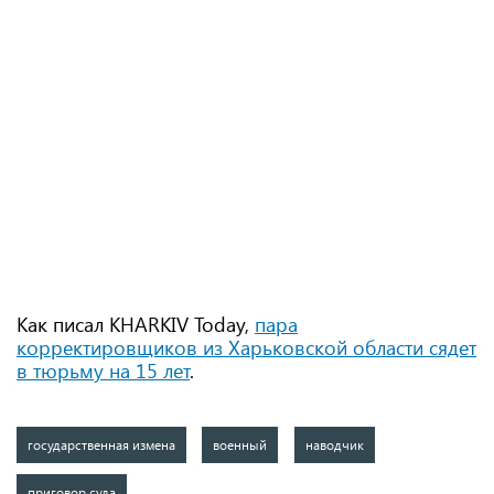
Как писал KHARKIV Today,
пара
корректировщиков из Харьковской области сядет
в тюрьму на 15 лет
.
государственная измена
военный
наводчик
приговор суда