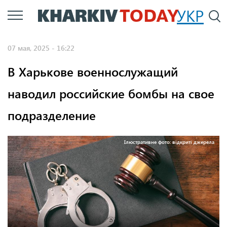
Перейти
УКР
По
к
основному
07 мая, 2025 - 16:22
содержанию
В Харькове военнослужащий
наводил российские бомбы на свое
подразделение
Ілюстративне фото: відкриті джерела