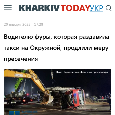
Перейти
УКР
По
к
основному
20 января, 2022 - 17:28
содержанию
Водителю фуры, которая раздавила
такси на Окружной, продлили меру
пресечения
Фото: Харьковская областная прокуратура