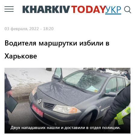
Перейти
УКР
По
к
основному
03 февраля, 2022 - 18:20
содержанию
Водителя маршрутки избили в
Харькове
Фото: Нацполиция
Двух нападавших нашли и доставили в отдел полиции.