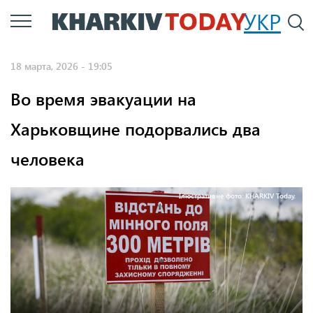
Перейти
УКР
По
к
основному
18 марта, 2026 - 19:05
содержанию
Во время эвакуации на
Харьковщине подорвались два
человека
Ілюстративне фото: KHARKIV Today.