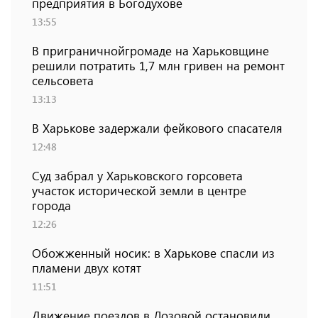
предприятия в Богодухове
13:55
В приграничнойгромаде на Харьковщине
решили потратить 1,7 млн ​​гривен на ремонт
сельсовета
13:13
В Харькове задержали фейкового спасателя
12:48
Суд забрал у Харьковского горсовета
участок исторической земли в центре
города
12:26
Обожженный носик: в Харькове спасли из
пламени двух котят
11:51
Движение поездов в Лозовой остановили