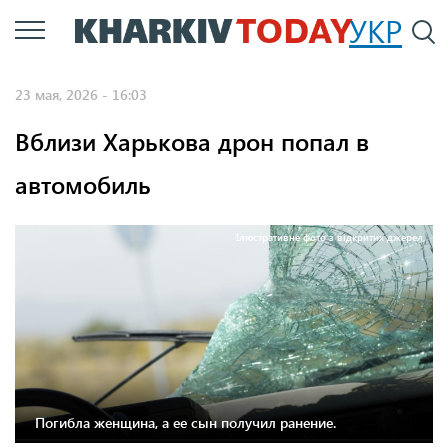
Перейти
УКР
По
к
основному
23 мая, 2026 - 16:03
содержанию
Вблизи Харькова дрон попал в
автомобиль
Ілюстративне фото з відкритих джерел
Погибла женщина, а ее сын получил ранение.