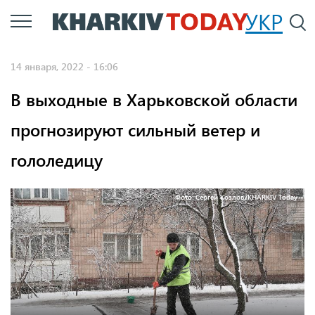
Перейти
УКР
По
к
основному
14 января, 2022 - 16:06
содержанию
В выходные в Харьковской области
прогнозируют сильный ветер и
гололедицу
Фото: Сергей Козлов/KHARKIV Today