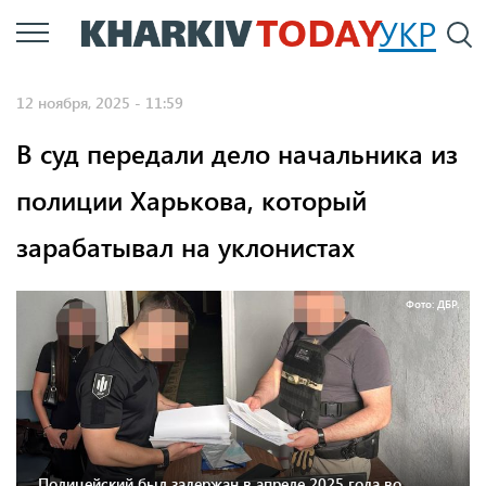
Перейти
УКР
По
к
основному
12 ноября, 2025 - 11:59
содержанию
В суд передали дело начальника из
полиции Харькова, который
зарабатывал на уклонистах
Фото: ДБР.
Полицейский был задержан в апреле 2025 года во