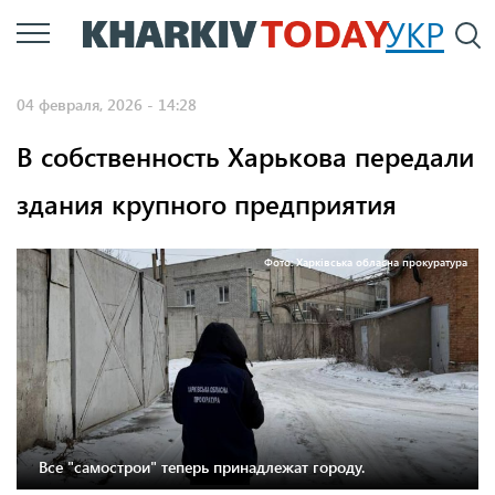
Перейти
УКР
По
к
основному
04 февраля, 2026 - 14:28
содержанию
В собственность Харькова передали
здания крупного предприятия
Фото: Харківська обласна прокуратура
Все "самострои" теперь принадлежат городу.