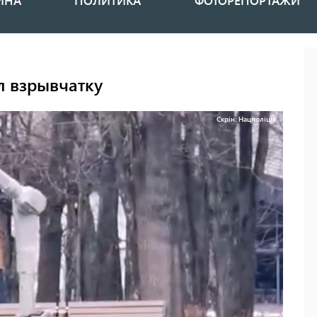
ИНА
ПОЛИТИКА
ФОТОРЕПОРТАЖИ
л взрывчатку
Скрін: Нацполіція