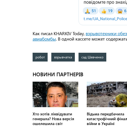
Как писал KHARKIV Today,
взрывотехники обе
авиабомбы
. В одной кассете может содержат
робот
взрывчатка
сад Шевченко