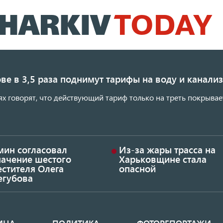
Перейти
к
основному
содержанию
ве в 3,5 раза поднимут тарифы на воду и канал
ях говорят, что действующий тариф только на треть покрывае
мин согласовал
Из-за жары трасса на
начение шестого
Харьковщине стала
стителя Олега
опасной
егубова