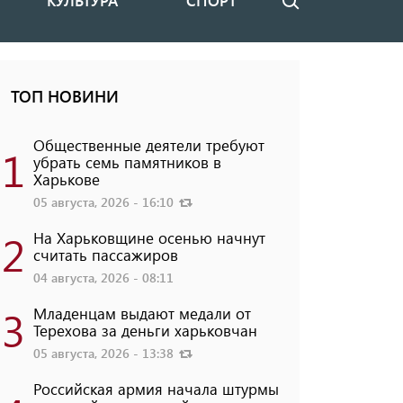
КУЛЬТУРА
СПОРТ
Поиск
ТОП НОВИНИ
Общественные деятели требуют
1
убрать семь памятников в
Харькове
05 августа, 2026 - 16:10
2
На Харьковщине осенью начнут
считать пассажиров
04 августа, 2026 - 08:11
3
Младенцам выдают медали от
Терехова за деньги харьковчан
05 августа, 2026 - 13:38
Российская армия начала штурмы