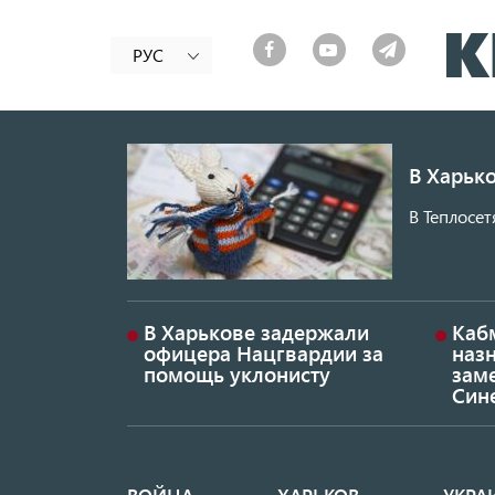
РУС
В Харько
В Теплосет
В Харькове задержали
Каб
офицера Нацгвардии за
наз
помощь уклонисту
заме
Син