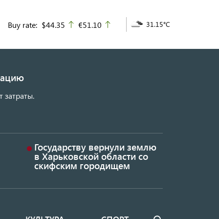
Buy rate:
$44.35
€51.10
31.15°C
up
up
изацию
т затраты.
Государству вернули землю
в Харьковской области со
скифским городищем