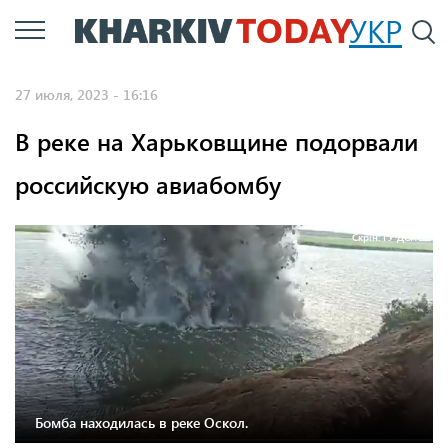
Перейти
УКР
По
к
основному
27 июля, 2023 - 16:16
содержанию
В реке на Харьковщине подорвали
российскую авиабомбу
Скрін: ГУ ДСНС
Бомба находилась в реке Оскол.