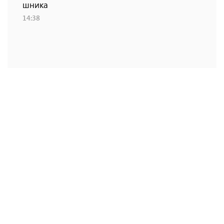
шника
14:38