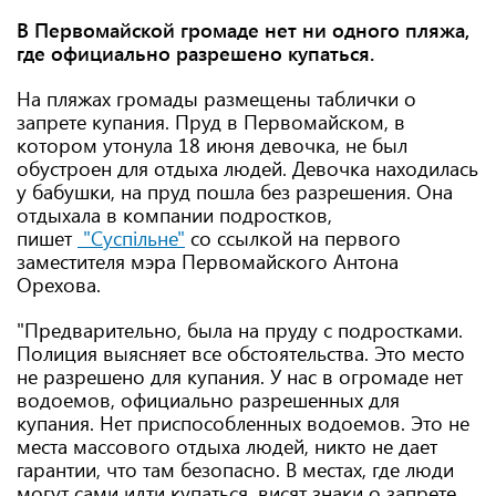
В Первомайской громаде нет ни одного пляжа,
где официально разрешено купаться.
На пляжах громады размещены таблички о
запрете купания. Пруд в Первомайском, в
котором утонула 18 июня девочка, не был
обустроен для отдыха людей. Девочка находилась
у бабушки, на пруд пошла без разрешения. Она
отдыхала в компании подростков,
пишет
"Суспільне"
со ссылкой на первого
заместителя мэра Первомайского Антона
Орехова.
"Предварительно, была на пруду с подростками.
Полиция выясняет все обстоятельства. Это место
не разрешено для купания. У нас в огромаде нет
водоемов, официально разрешенных для
купания. Нет приспособленных водоемов. Это не
места массового отдыха людей, никто не дает
гарантии, что там безопасно. В местах, где люди
могут сами идти купаться, висят знаки о запрете