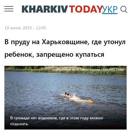
Перейти
УКР
По
к
основному
19 июня, 2023 - 12:45
содержанию
В пруду на Харьковщине, где утонул
ребенок, запрещено купаться
Ілюстративне фото: Сергій Козлов / KHARKIV Today
В громаде нет водоемов, где в этом году можно
отдыхать.