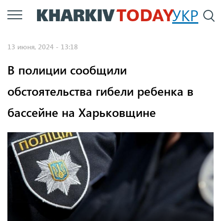
Перейти
УКР
По
к
основному
13 июня, 2024 - 13:18
содержанию
В полиции сообщили
обстоятельства гибели ребенка в
бассейне на Харьковщине